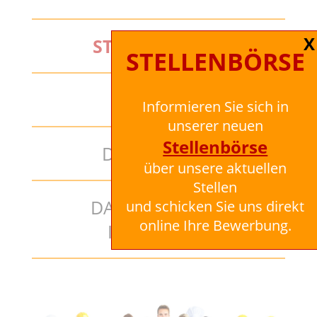
X
STELLENBÖRSE
STELLENBÖRSE
KONTAKT
Informieren Sie sich in
unserer neuen
Stellenbörse
DOWNLOADS
über unsere aktuellen
Stellen
DATENSCHUTZ /
und schicken Sie uns direkt
online Ihre Bewerbung.
IMPRESSUM